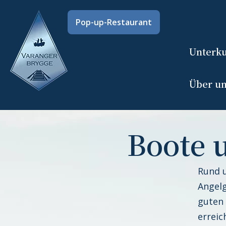
Zum
Inhalt
Pop-up-Restaurant
springen
Unterku
Über u
Boote 
Rund u
Angelg
guten 
erreic