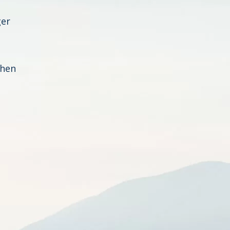
ger
chen