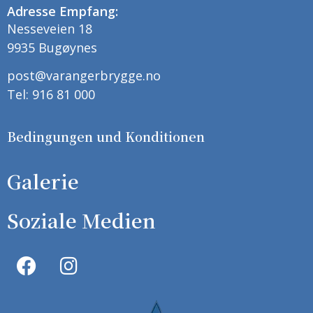
Adresse Empfang:
Nesseveien 18
9935 Bugøynes
post@varangerbrygge.no
Tel: 916 81 000
Bedingungen und Konditionen
Galerie
Soziale Medien
F
I
a
n
c
s